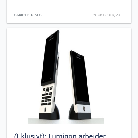
SMARTPHONES
29. OKTOBER, 2011
(Eklusivt): Lumigon arbejder