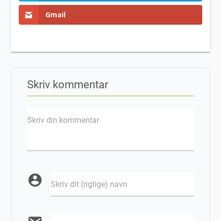
Gmail
Skriv kommentar
Skriv din kommentar
account_circle
Skriv dit (rigtige) navn