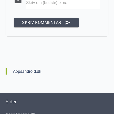
email
Skriv din (bedste) e-mail
send
SKRIV KOMMENTAR
Appsandroid.dk
Sider