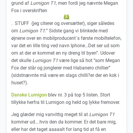
grund af
Lumigon T1
, men fordi jeg nævnte Megan
Fox i overskriften
. STUFF (jeg citerer og oversætter), siger således
om
Lumigon T1
:” Sidste gang vi blinkede med
øjnene over en mobilproducent`s første mobiltelefon,
var det en lille ting ved navn Iphone…Det ser ud som
om at der er kommet en ny dreng til byen”. Udover
det skulle
Lumigon T1
være lige så hot “som Megan
Fox der står og jonglerer med Habanero chillier”
(sidstnævnte må være en slags chilli?er der en kok i
huset?).
Danske Lumigon
blev nr. 3 på top 5 listen. Stort
tillykke herfra til Lumigon og held og lykke fremover.
Jeg glæder mig vanvittig meget til at
Lumigon T1
kommer ud….hvis den da kommer. Er det bare mig,
eller har det taget aaaaalt for lang tid at få en