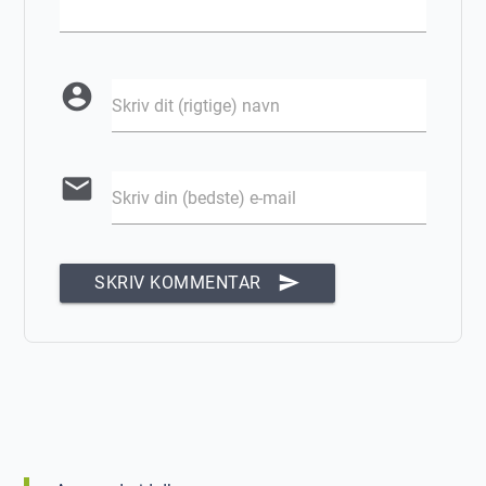
account_circle
Skriv dit (rigtige) navn
email
Skriv din (bedste) e-mail
send
SKRIV KOMMENTAR