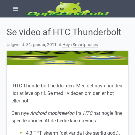
menu
Se video af HTC Thunderbolt
Udgivet d.
31. januar, 2011
af
Høy
i
Smartphones
HTC Thunderbolt hedder den. Med det navn har den
lidt at leve op til. Se med i videoen om den er hot
eller not!
Den nye
Android mobiltelefon
fra
HTC
har nogle fine
specifikationer. Af de bedre kan nævnes:
4,3 TFT skærm (det var da ikke særlig godt).