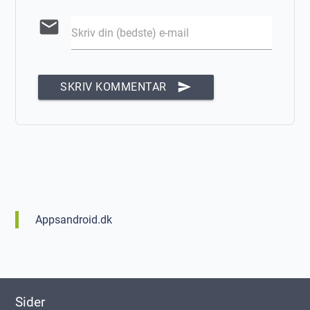
email
Skriv din (bedste) e-mail
send
SKRIV KOMMENTAR
Appsandroid.dk
Sider