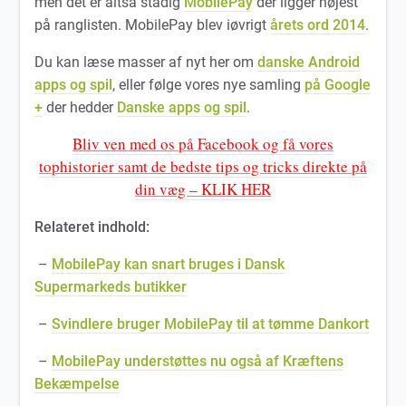
men det er altså stadig
MobilePay
der ligger højest
på ranglisten. MobilePay blev iøvrigt
årets ord 2014
.
Du kan læse masser af nyt her om
danske Android
apps og spil
, eller følge vores nye samling
på Googl
e
+
der hedder
Danske apps og spil
.
Bliv ven med os på Facebook og få vores
tophistorier samt de bedste tips og tricks direkte på
din væg – KLIK HER
Relateret indhold:
–
MobilePay kan snart bruges i Dansk
Supermarkeds butikker
–
Svindlere bruger MobilePay til at tømme Dankort
–
MobilePay understøttes nu også af Kræftens
Bekæmpelse