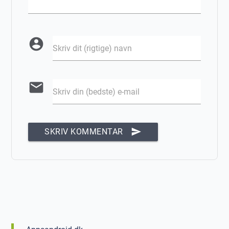
account_circle
Skriv dit (rigtige) navn
email
Skriv din (bedste) e-mail
send
SKRIV KOMMENTAR