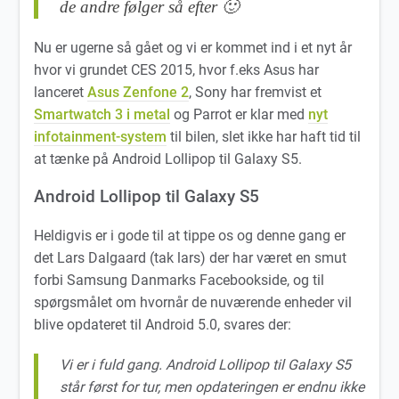
de andre følger så efter
🙂
Nu er ugerne så gået og vi er kommet ind i et nyt år
hvor vi grundet CES 2015, hvor f.eks Asus har
lanceret
Asus Zenfone 2
, Sony har fremvist et
Smartwatch 3 i metal
og Parrot er klar med
nyt
infotainment-system
til bilen, slet ikke har haft tid til
at tænke på Android Lollipop til Galaxy S5.
Android Lollipop til Galaxy S5
Heldigvis er i gode til at tippe os og denne gang er
det Lars Dalgaard (tak lars) der har været en smut
forbi Samsung Danmarks Facebookside, og til
spørgsmålet om hvornår de nuværende enheder vil
blive opdateret til Android 5.0, svares der:
Vi er i fuld gang. Android Lollipop til Galaxy S5
står først for tur, men opdateringen er endnu ikke