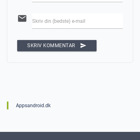
email
Skriv din (bedste) e-mail
send
SKRIV KOMMENTAR
Appsandroid.dk