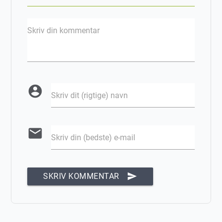
Skriv din kommentar
account_circle
Skriv dit (rigtige) navn
email
Skriv din (bedste) e-mail
send
SKRIV KOMMENTAR