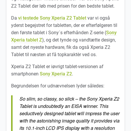
Z2 Tablet der løb med prisen for den bedste tablet.
Da
vi testede Sony Xperia Z2 Tablet
var vi også
yderst begejstret for tabletten, der er efterfølgeren til
den første tablet i Sony´s efterhånden Z-serie (
Sony
Xperia tablet Z
), og det tynde og vandtætte design,
samt det nyeste hardware, fik da også Xperia Z2
Tablet til næsten at få topkaraktèr ved os.
Xperia Z2 Tablet er iøvrigt tablet-versionen af
smartphonen
Sony Xperia Z2
.
Begrundelsen for udnævnelsen lyder således:
So slim, so classy, so slick – the Sony Xperia Z2
Tablet is undoubtedly an EISA winner. This
seductively designed tablet will impress the user
with the astonishing image quality it provides via
its 10.1-inch LCD IPS display with a resolution