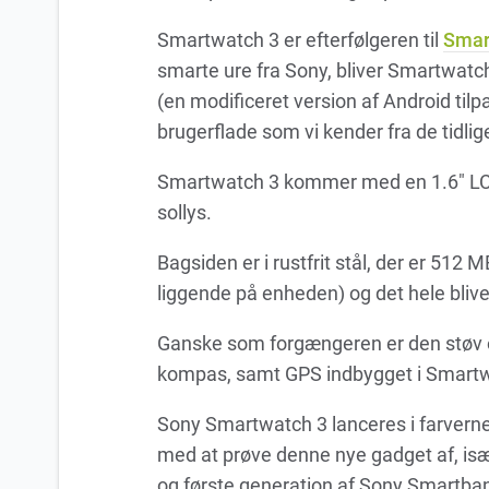
Smartwatch 3 er efterfølgeren til
Smar
smarte ure fra Sony, bliver Smartwatc
(en modificeret version af Android tilpa
brugerflade som vi kender fra de tidlig
Smartwatch 3 kommer med en 1.6″ LCD 
sollys.
Bagsiden er i rustfrit stål, der er 5
liggende på enheden) og det hele blive
Ganske som forgængeren er den støv og
kompas, samt GPS indbygget i Smartw
Sony Smartwatch 3 lanceres i farverne 
med at prøve denne nye gadget af, især
og første generation af Sony Smartba