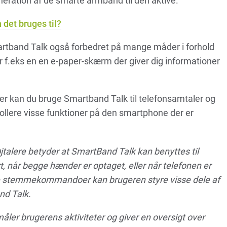
eration af de smarte armbånd til den aktive.
det bruges til?
tband Talk også forbedret på mange måder i forhold
r f.eks en en e-paper-skærm der giver dig informationer
er kan du bruge Smartband Talk til telefonsamtaler og
lere visse funktioner på den smartphone der er
alere betyder at SmartBand Talk kan benyttes til
t, når begge hænder er optaget, eller når telefonen er
e stemmekommandoer kan brugeren styre visse dele af
nd Talk.
ler brugerens aktiviteter og giver en oversigt over