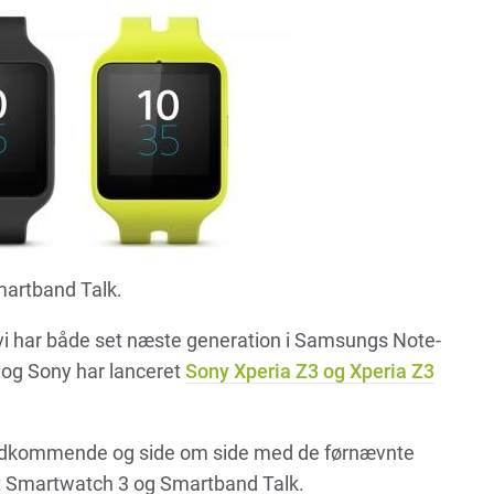
martband Talk.
g vi har både set næste generation i Samsungs Note-
, og Sony har lanceret
Sony Xperia Z3 og Xperia Z3
 vedkommende og side om side med de førnævnte
 Smartwatch 3 og Smartband Talk.