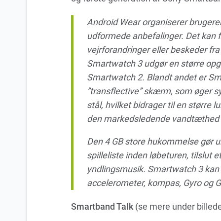
Android Wear organiserer brugeren
udformede anbefalinger. Det kan fx
vejrforandringer eller beskeder f
Smartwatch 3 udgør en større op
Smartwatch 2. Blandt andet er S
”transflective” skærm, som øger syn
stål, hvilket bidrager til en stør
den markedsledende vandtæthed f
Den 4 GB store hukommelse gør ur
spilleliste inden løbeturen, tilslut 
yndlingsmusik. Smartwatch 3 kan o
accelerometer, kompas, Gyro og 
Smartband Talk
(se mere under billede