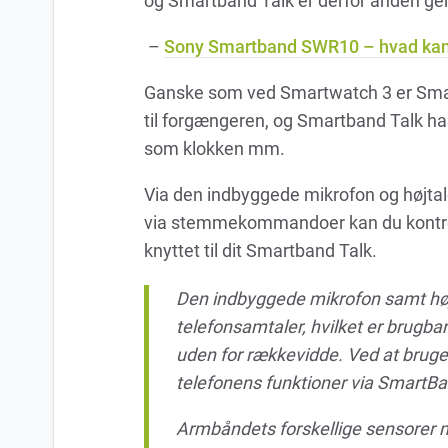
og Smartband Talk er derfor anden gen
–
Sony Smartband SWR10 – hvad kan 
Ganske som ved Smartwatch 3 er Smar
til forgængeren, og Smartband Talk ha
som klokken mm.
Via den indbyggede mikrofon og højtal
via stemmekommandoer kan du kontrol
knyttet til dit Smartband Talk.
Den indbyggede mikrofon samt højt
telefonsamtaler, hvilket er brugbar
uden for rækkevidde. Ved at brug
telefonens funktioner via SmartBa
Armbåndets forskellige sensorer må