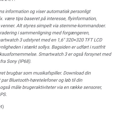
s information og viser automatisk personligt
. være tips baseret på interesse, flyinformation,
ra venner. Alt styres simpelt via stemme-kommandoer.
gradering i sammenligning med forgængeren,
martwatch 3 udstyret med en 1,6″ 320×320 TFT LCD
ligheden i stærkt sollys. Bagsiden er udført i rustfrit
re luksusfornemmelse. Smartwatch 3 er også forsynet med
ra Sony (IP68).
et brugbar som musikafspiller. Download din
et par Bluetooth-høretelefoner og løb til din
gså måle brugeraktiviteter via en række sensorer,
GPS.
t)