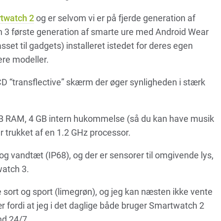
twatch 2
og er selvom vi er på fjerde generation af
h 3 første generation af smarte ure med Android Wear
sset til gadgets) installeret istedet for deres egen
ere modeller.
“transflective” skærm der øger synligheden i stærk
12 MB RAM, 4 GB intern hukommelse (så du kan have musik
r trukket af en 1.2 GHz processor.
 vandtæt (IP68), og der er sensorer til omgivende lys,
atch 3.
sort og sport (limegrøn), og jeg kan næsten ikke vente
 fordi at jeg i det daglige både bruger Smartwatch 2
nd 24/7.