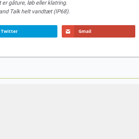
r gåture, løb eller klatring.
d Talk helt vandtæt (IP68).
Twitter
Gmail