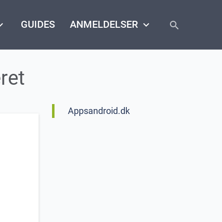
close
arrow_down
GUIDES
ANMELDELSER
keyboard_arrow_down
search
ret
Appsandroid.dk