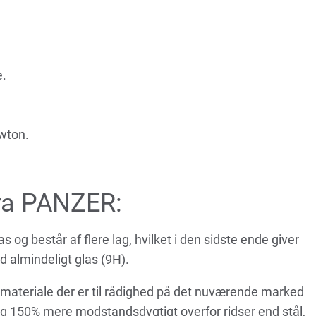
.
wton.
fra PANZER:
og består af flere lag, hvilket i den sidste ende giver
d almindeligt glas (9H).
 materiale der er til rådighed på det nuværende marked
g 150% mere modstandsdygtigt overfor ridser end stål,