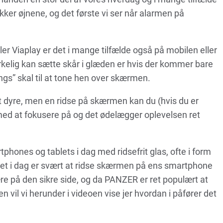
ukker øjnene, og det første vi ser når alarmen på
eller Viaplay er det i mange tilfælde også på mobilen eller
irkelig kan sætte skår i glæden er hvis der kommer bare
ings” skal til at tone hen over skærmen.
t dyre, men en ridse på skærmen kan du (hvis du er
 med at fokusere på og det ødelægger oplevelsen ret
phones og tablets i dag med ridsefrit glas, ofte i form
det i dag er svært at ridse skærmen på ens smartphone
ære på den sikre side, og da PANZER er ret populært at
n vil vi herunder i videoen vise jer hvordan i påfører det