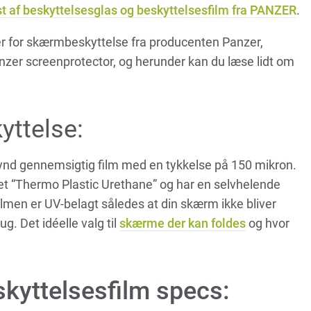
st af beskyttelsesglas og beskyttelsesfilm fra PANZER
.
er for skærmbeskyttelse fra producenten Panzer,
nzer screenprotector, og herunder kan du læse lidt om
ttelse:
ynd gennemsigtig film med en tykkelse på 150 mikron.
et “Thermo Plastic Urethane” og har en selvhelende
ilmen er UV-belagt således at din skærm ikke bliver
g. Det idéelle valg til
skærme der kan foldes
og hvor
yttelsesfilm specs: