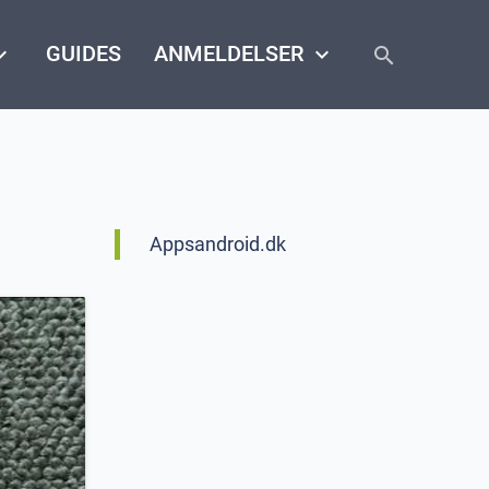
close
arrow_down
GUIDES
ANMELDELSER
keyboard_arrow_down
search
Appsandroid.dk