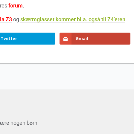
ores
forum
.
ia Z3
og
skærmglasset kommer bl.a. også til Z4’eren
.
Twitter
Gmail
skære nogen børn