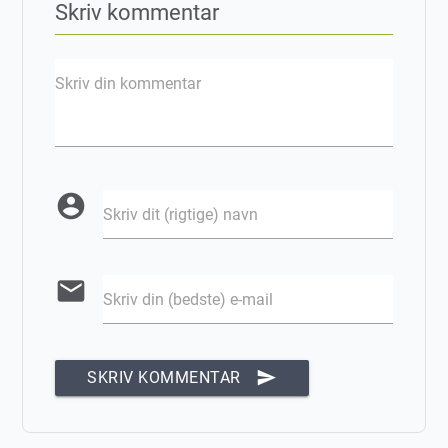
Skriv kommentar
Skriv din kommentar
account_circle
Skriv dit (rigtige) navn
email
Skriv din (bedste) e-mail
send
SKRIV KOMMENTAR