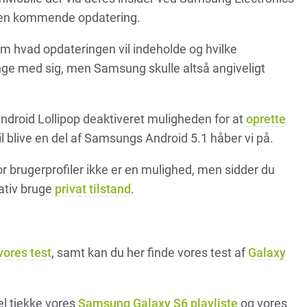
 den kommende opdatering.
om hvad opdateringen vil indeholde og hvilke
ringe med sig, men Samsung skulle altså angiveligt
ndroid Lollipop deaktiveret muligheden for at
oprette
il blive en del af Samsungs Android 5.1 håber vi på.
or brugerprofiler ikke er en mulighed, men sidder du
ativ bruge
privat tilstand
.
vores test
, samt kan du her finde vores test af
Galaxy
el tjekke vores
Samsung Galaxy S6 playliste
og vores