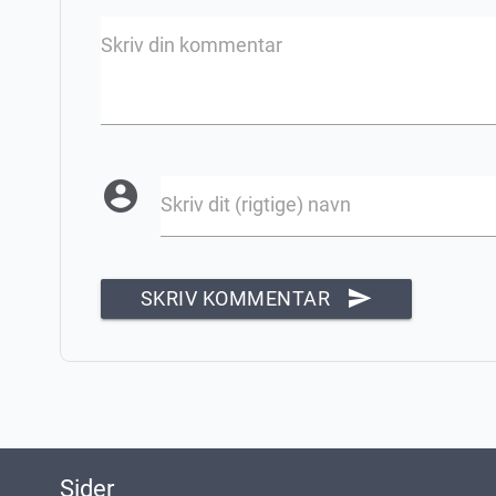
Skriv din kommentar
account_circle
Skriv dit (rigtige) navn
send
SKRIV KOMMENTAR
Sider