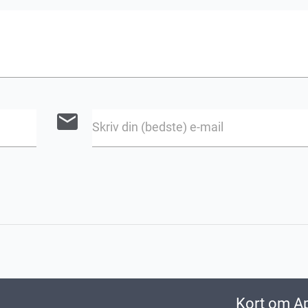
email
Skriv din (bedste) e-mail
Kort om A