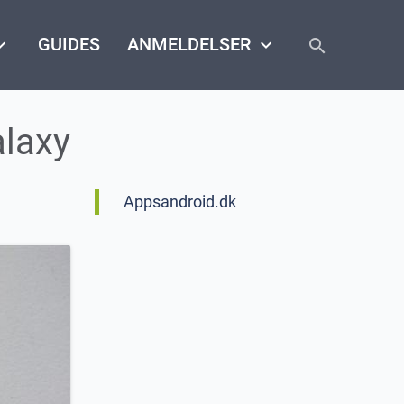
close
arrow_down
GUIDES
ANMELDELSER
keyboard_arrow_down
search
alaxy
Appsandroid.dk