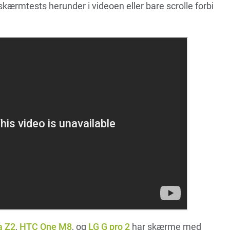
kærmtests herunder i videoen eller bare scrolle forbi
a Z2
,
HTC One M8
, og
LG G pro 2
har skærme med