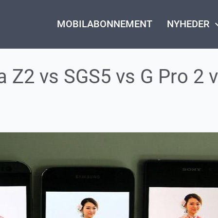
MOBILABONNEMENT
NYHEDER
keyboard_
ia Z2 vs SGS5 vs G Pro 2 