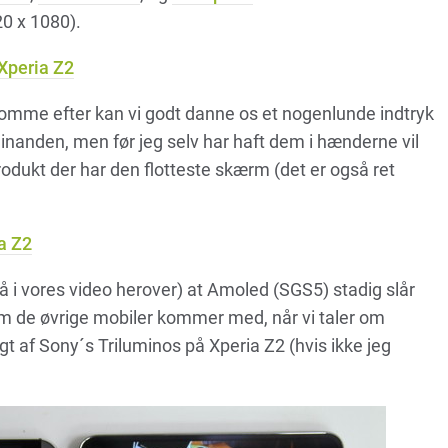
0 x 1080).
Xperia Z2
komme efter kan vi godt danne os et nogenlunde indtryk
nanden, men før jeg selv har haft dem i hænderne vil
odukt der har den flotteste skærm (det er også ret
a Z2
 i vores video herover) at Amoled (SGS5) stadig slår
m de øvrige mobiler kommer med, når vi taler om
lgt af Sony´s Triluminos på Xperia Z2 (hvis ikke jeg