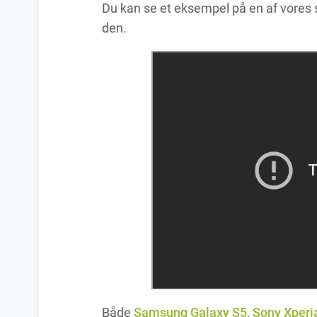
Du kan se et eksempel på en af vores s
den.
Både
Samsung Galaxy S5
,
Sony Xperi