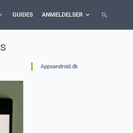
close
arrow_down
GUIDES
ANMELDELSER
keyboard_arrow_down
search
vs
Appsandroid.dk