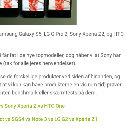
Samsung Galaxy S5, LG G Pro 2, Sony Xperia Z2, og HTC
i får fat i de nye topmodeller, dog håber vi at Sony har
 (tak for alle jeres henvendelser).
t se de forskellige produkter ved siden af hinanden, og
t at vi kun kan have produkterne en vis rum tid) prøver
ve enten benchmark eller skærmtests på dem.
vs Sony Xperia Z vs HTC One
 vs SGS4 vs Note 3 vs LG G2 vs Xperia Z1