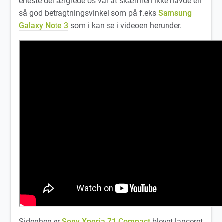
eneste der ærgrede os var at skærmen ikke havde en
så god betragtningsvinkel som på f.eks
Samsung
Galaxy Note 3
som i kan se i videoen herunder.
Sidenhen er
Sony Xperia Z1 Compact
blevet lanceret