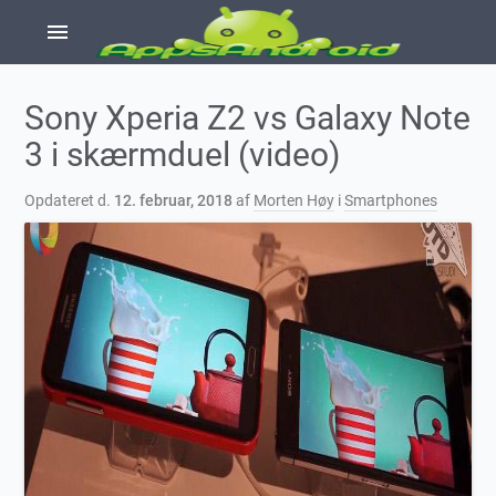
menu
Sony Xperia Z2 vs Galaxy Note
3 i skærmduel (video)
Opdateret d.
12. februar, 2018
af
Morten Høy
i
Smartphones