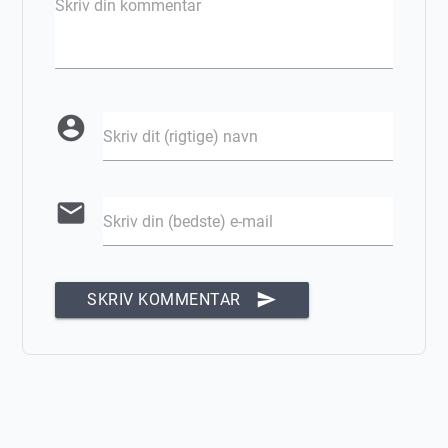
Skriv din kommentar
account_circle
Skriv dit (rigtige) navn
email
Skriv din (bedste) e-mail
send
SKRIV KOMMENTAR