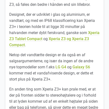
Z3, så føles den bedre i hånden end sin lillebror.
Designet, der er udviklet i glas og aluminium, er
vandtæt, og med en IP68 klassificering kan Xperia
Z3+ i teorien holde til at ligge 30 minutter på
halvanden meter dybt ferskvand, ganske som
Xperia
Z3 Tablet Compact
og
Xperia Z3 og Xperia Z3
Compact
.
Netop det vandtætte design er da også en af
salgsargumenterne, og især da ingen af de andre
nye topmodeller som f.eks
LG G4
og
Galaxy S6
kommer med et vandafvisende design, er dette et
stort plus på Xperia Z3+.
En anden ting som Xperia Z3+ kan prale med, er at
der på fronten sidder to stereohøjtalere og i forhold
til at lyden kommer ud af en enkelt højtaler på siden
eller bag på telefonen, så giver dette en meget bedre