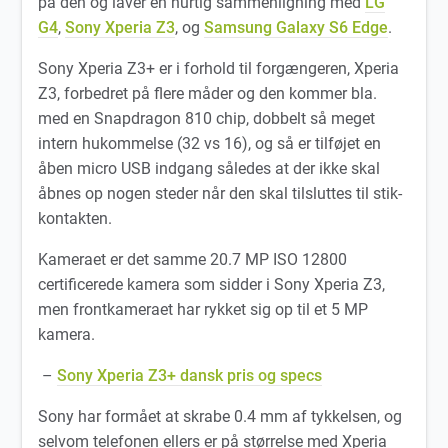
på den og laver en hurtig sammenligning med
LG
G4
,
Sony Xperia Z3
, og
Samsung Galaxy S6 Edge
.
Sony Xperia Z3+ er i forhold til forgængeren, Xperia
Z3, forbedret på flere måder og den kommer bla.
med en Snapdragon 810 chip, dobbelt så meget
intern hukommelse (32 vs 16), og så er tilføjet en
åben micro USB indgang således at der ikke skal
åbnes op nogen steder når den skal tilsluttes til stik-
kontakten.
Kameraet er det samme 20.7 MP ISO 12800
certificerede kamera som sidder i Sony Xperia Z3,
men frontkameraet har rykket sig op til et 5 MP
kamera.
–
Sony Xperia Z3+ dansk pris og specs
Sony har formået at skrabe 0.4 mm af tykkelsen, og
selvom telefonen ellers er på størrelse med Xperia