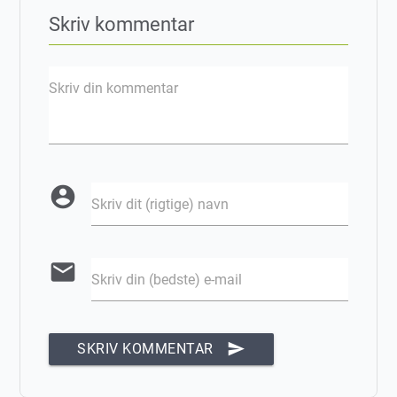
Skriv kommentar
Skriv din kommentar
account_circle
Skriv dit (rigtige) navn
email
Skriv din (bedste) e-mail
send
SKRIV KOMMENTAR