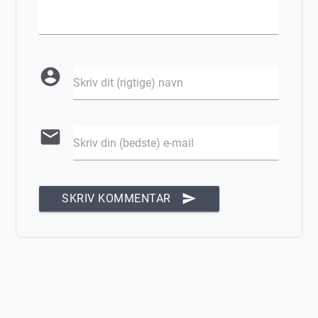
account_circle
Skriv dit (rigtige) navn
email
Skriv din (bedste) e-mail
send
SKRIV KOMMENTAR