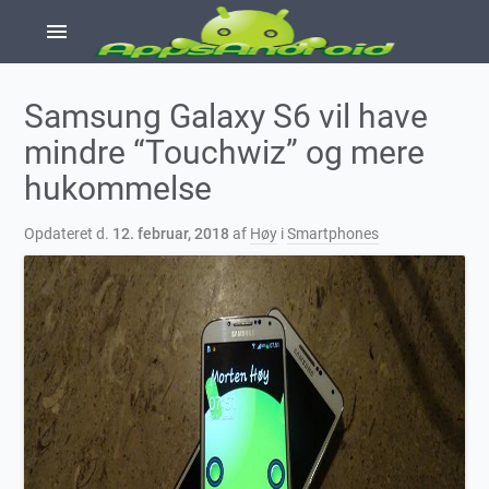
menu
Samsung Galaxy S6 vil have
mindre “Touchwiz” og mere
hukommelse
Opdateret d.
12. februar, 2018
af
Høy
i
Smartphones