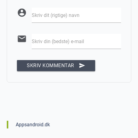
account_circle
Skriv dit (rigtige) navn
email
Skriv din (bedste) e-mail
send
SKRIV KOMMENTAR
Appsandroid.dk