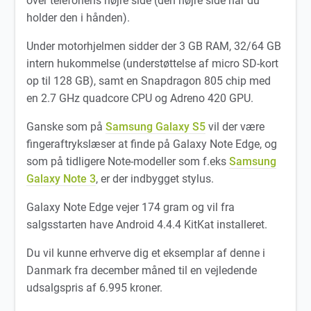
over telefonens højre side (den højre side når du
holder den i hånden).
Under motorhjelmen sidder der 3 GB RAM, 32/64 GB
intern hukommelse (understøttelse af micro SD-kort
op til 128 GB), samt en Snapdragon 805 chip med
en 2.7 GHz quadcore CPU og Adreno 420 GPU.
Ganske som på
Samsung Galaxy S5
vil der være
fingeraftrykslæser at finde på Galaxy Note Edge, og
som på tidligere Note-modeller som f.eks
Samsung
Galaxy Note 3
, er der indbygget stylus.
Galaxy Note Edge vejer 174 gram og vil fra
salgsstarten have Android 4.4.4 KitKat installeret.
Du vil kunne erhverve dig et eksemplar af denne i
Danmark fra december måned til en vejledende
udsalgspris af 6.995 kroner.