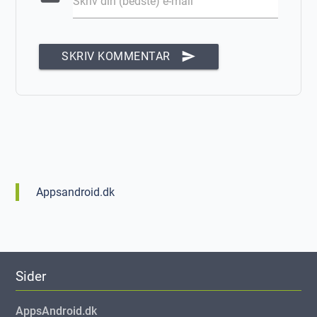
Skriv din (bedste) e-mail
send
SKRIV KOMMENTAR
Appsandroid.dk
Sider
AppsAndroid.dk