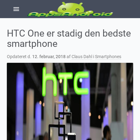
menu
HTC One er stadig den bedste
smartphone
Opdateret d.
12. februar, 2018
af
Claus Dahl
i
Smartphones