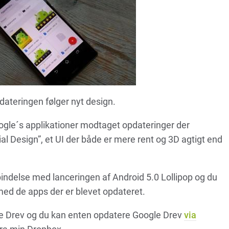
ateringen følger nyt design.
Google´s applikationer modtaget opdateringer der
l Design”, et UI der både er mere rent og 3D agtigt end
bindelse med lanceringen af Android 5.0 Lollipop og du
 med de apps der er blevet opdateret.
e Drev og du kan enten opdatere Google Drev
via