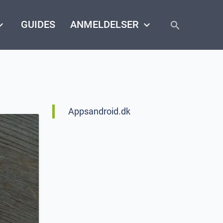
close
arrow_down
GUIDES
ANMELDELSER
keyboard_arrow_down
search
Appsandroid.dk