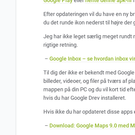
Google Play
eller
hente denne apk-fil
f
Efter opdateringen vil du have en ny 
du det runde ikon nederst til højre der 
Jeg har ikke leget særlig meget rundt 
rigtige retning.
–
Google Inbox – se hvordan inbox vi
Til dig der ikke er bekendt med Google
billeder, videoer, og filer på tværs af 
mappen på din PC og du vil kort tid eft
hvis du har Google Drev installeret.
Hvis ikke du har opdateret disse apps er
–
Download: Google Maps 9.0 med Ma