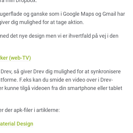
ra min Dropbox.
brugerflade og ganske som i Google Maps og Gmail har
giver dig mulighed for at tage aktion.
med det nye design men vi er ihvertfald på vej i den
rker (web-TV)
 Drev, så giver Drev dig mulighed for at synkronisere
platforme. F.eks kan du smide en video over i Drev-
er kunne tilgå videoen fra din smartphone eller tablet
 der apk-filer i artiklerne:
terial Design