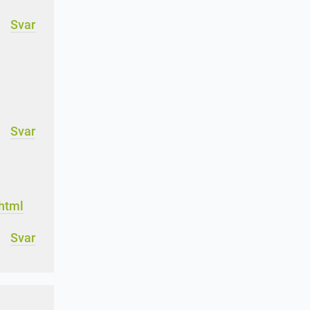
Svar
Svar
html
Svar