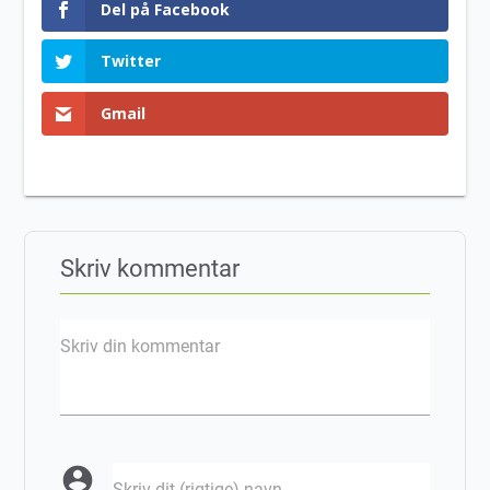
Del på Facebook
Twitter
Gmail
Skriv kommentar
Skriv din kommentar
account_circle
Skriv dit (rigtige) navn