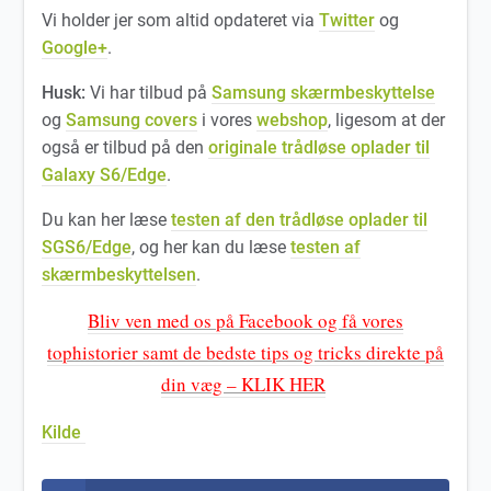
Vi holder jer som altid opdateret via
Twitter
og
Google+
.
Husk:
Vi har tilbud på
Samsung skærmbeskyttelse
og
Samsung covers
i vores
webshop
, ligesom at der
også er tilbud på den
originale trådløse oplader til
Galaxy S6/Edge
.
Du kan her læse
testen af den trådløse oplader til
SGS6/Edge
, og her kan du læse
testen af
skærmbeskyttelsen
.
Bliv ven med os på Facebook og få vores
tophistorier samt de bedste tips og tricks direkte på
din væg – KLIK HER
Kilde