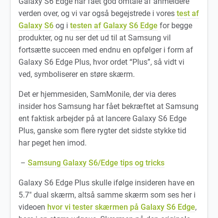
Galaxy S6 Edge har fået god omtale af anmeldere
verden over, og vi var også begejstrede i vores
test af
Galaxy S6
og i
testen af Galaxy S6 Edge
for begge
produkter, og nu ser det ud til at Samsung vil
fortsætte succeen med endnu en opfølger i form af
Galaxy S6 Edge Plus, hvor ordet “Plus”, så vidt vi
ved, symboliserer en støre skærm.
Det er hjemmesiden, SamMonile, der via deres
insider hos Samsung har fået bekræftet at Samsung
ent faktisk arbejder på at lancere Galaxy S6 Edge
Plus, ganske som flere rygter det sidste stykke tid
har peget hen imod.
–
Samsung Galaxy S6/Edge tips og tricks
Galaxy S6 Edge Plus skulle ifølge insideren have en
5.7″ dual skærm, altså samme skærm som ses her i
videoen
hvor vi tester skærmen på Galaxy S6 Edge
,