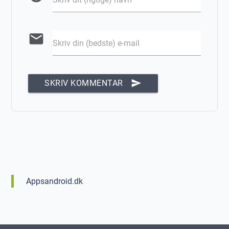
email
Skriv din (bedste) e-mail
send
SKRIV KOMMENTAR
Appsandroid.dk