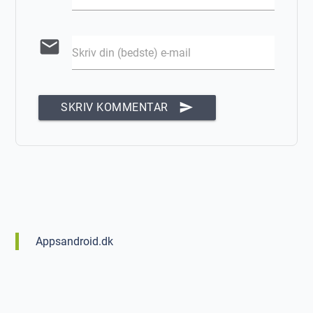
email
Skriv din (bedste) e-mail
send
SKRIV KOMMENTAR
Appsandroid.dk