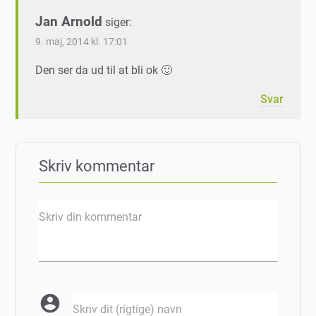
Jan Arnold
siger:
9. maj, 2014 kl. 17:01
Den ser da ud til at bli ok 🙂
Svar
Skriv kommentar
Skriv din kommentar
account_circle
Skriv dit (rigtige) navn