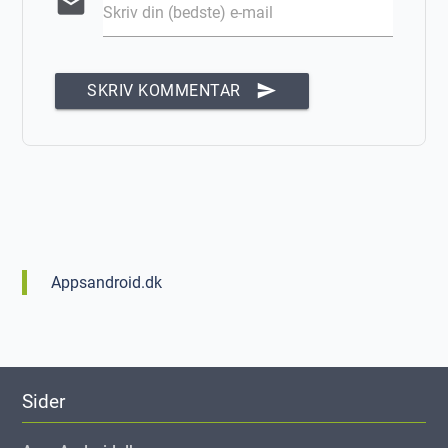
email
Skriv din (bedste) e-mail
send
SKRIV KOMMENTAR
Appsandroid.dk
Sider