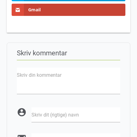
Gmail
Skriv kommentar
Skriv din kommentar
account_circle
Skriv dit (rigtige) navn