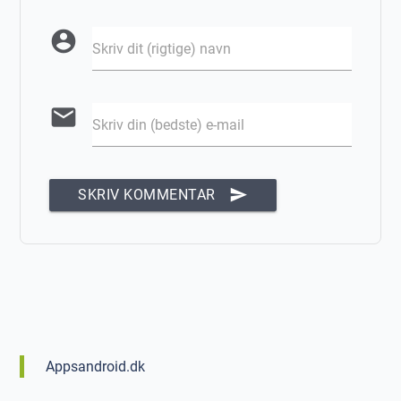
account_circle
Skriv dit (rigtige) navn
email
Skriv din (bedste) e-mail
send
SKRIV KOMMENTAR
Appsandroid.dk