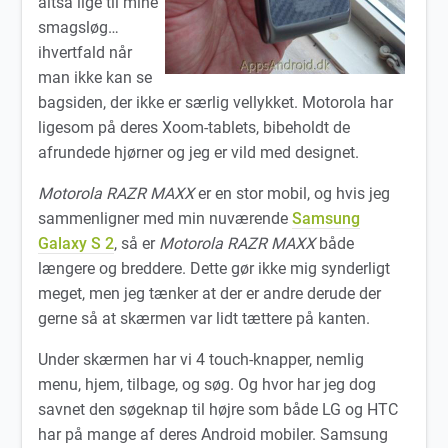
altså lige til mine
smagsløg…
ihvertfald når
man ikke kan se
bagsiden, der ikke er særlig vellykket. Motorola har
ligesom på deres Xoom-tablets, bibeholdt de
afrundede hjørner og jeg er vild med designet.
Motorola RAZR MAXX
er en stor mobil, og hvis jeg
sammenligner med min nuværende
Samsung
Galaxy S 2
, så er
Motorola RAZR MAXX
både
længere og breddere. Dette gør ikke mig synderligt
meget, men jeg tænker at der er andre derude der
gerne så at skærmen var lidt tættere på kanten.
Under skærmen har vi 4 touch-knapper, nemlig
menu, hjem, tilbage, og søg. Og hvor har jeg dog
savnet den søgeknap til højre som både LG og HTC
har på mange af deres Android mobiler. Samsung