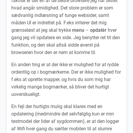
faktisk er det en af de bedre browsere jeg har testet
hvad angår smidighed. Det store problem er som
sædvanlig indlæsning af tunge websider, samt
måden UI er indrettet på. F.eks irriterer det mig
grænseløst at jeg skal trykke
menu
–
opdatèr
hver
gang jeg vil opdatere en side. Jeg benytter ret tit den
funktion, og den skal altså sidde øverst på
browseren hvor den er nem at komme til.
En anden ting er at der ikke er mulighed for at rydde
ordentlig op i bogmærkerne. Der er ikke mulighed for
f.eks at oprette mapper, og hvis du som mig har
virkelig mange bogmærker, så bliver det hurtigt
uoverskueligt.
En fejl der hurtigts mulig skal klares med en
opdatering (medmindre det selvfølglig kun er min
testmodel der lider af sygdommen), er at den logger
af Wifi hver gang du sætter mobilen til at slumre