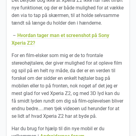
Det betyder dog ikke at Xperia Z2 ikke har fået tilført
nye funktioner, og der er både mulighed for at vække
den via to tap på skærmen, til at holde selvsamme
tændt så længe du holder den i hænderne.
–
Hvordan tager man et screenshot på Sony
Xperia Z2?
For en film-elsker som mig er de to frontale
stereohøjtalere, der giver mulighed for at opleve film
og spil på en helt ny måde, da der er en verden til
forskel om der sidder en enkelt højtaler bag på
mobilen eller to på fronten, nok noget af det jeg er
mest glad for ved Xperia Z2, og med 3D lyd kan du
få smidt lyden rundt om dig så film-oplevelsen bliver
endnu bedre…..men tjek videoen ud herunder for at
se lidt af hvad Xperia Z2 har at byde på.
Har du brug for hjælp til din nye mobil er du