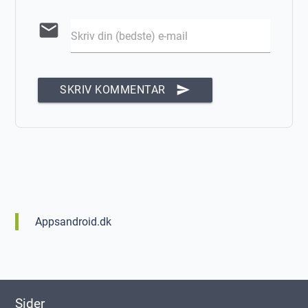
email
Skriv din (bedste) e-mail
send
SKRIV KOMMENTAR
Appsandroid.dk
Sider