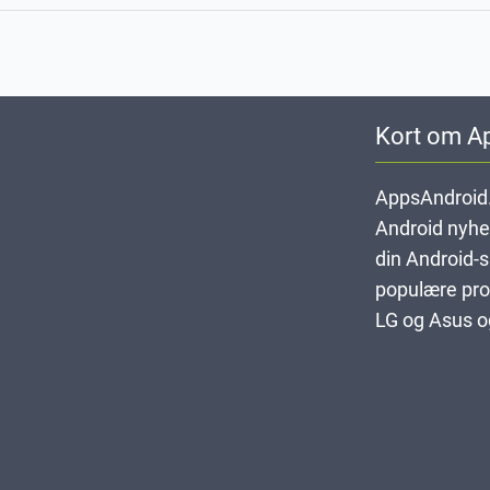
Kort om A
AppsAndroid.
Android nyheds
din Android-
populære pro
LG og Asus og