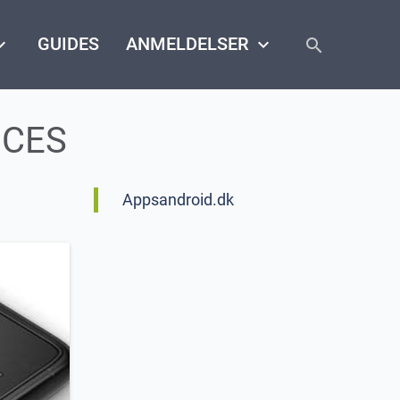
close
arrow_down
GUIDES
ANMELDELSER
keyboard_arrow_down
search
d CES
Appsandroid.dk