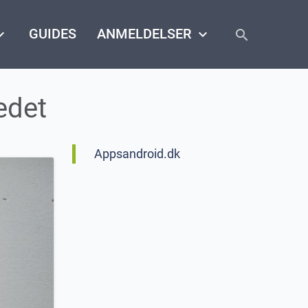
close
arrow_down
GUIDES
ANMELDELSER
keyboard_arrow_down
search
edet
Appsandroid.dk