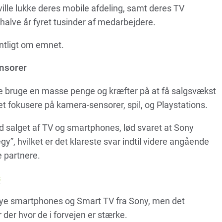
ille lukke deres mobile afdeling, samt deres TV
e halve år fyret tusinder af medarbejdere.
entligt om emnet.
ensorer
ere bruge en masse penge og kræfter på at få salgsvækst
et fokusere på kamera-sensorer, spil, og Playstations.
d salget af TV og smartphones, lød svaret at Sony
egy”, hvilket er det klareste svar indtil videre angående
e partnere.
s
 nye smartphones og Smart TV fra Sony, men det
 der hvor de i forvejen er stærke.