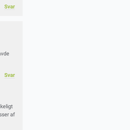
Svar
avde
Svar
keligt
sser af