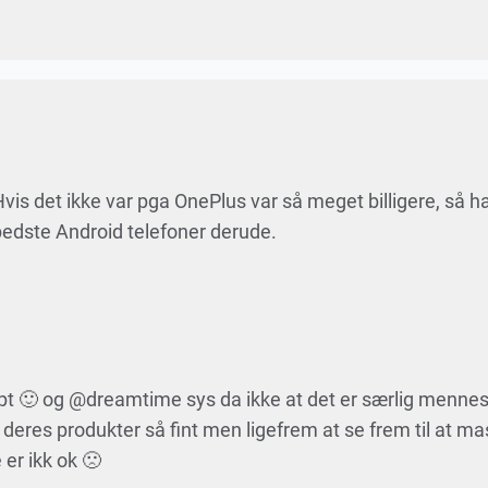
vis det ikke var pga OnePlus var så meget billigere, så h
 bedste Android telefoner derude.
 pt 🙂 og @dreamtime sys da ikke at det er særlig mennes
 deres produkter så fint men ligefrem at se frem til at ma
er ikk ok 🙁