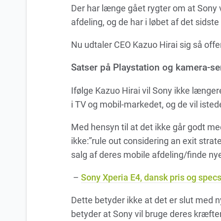
Der har længe gået rygter om at Sony v
afdeling, og de har i løbet af det sidst
Nu udtaler CEO Kazuo Hirai sig så off
Satser på Playstation og kamera-s
Ifølge Kazuo Hirai vil Sony ikke læng
i TV og mobil-markedet, og de vil isted
Med hensyn til at det ikke går godt me
ikke:”rule out considering an exit strat
salg af deres mobile afdeling/finde ny
–
Sony Xperia E4, dansk pris og spec
Dette betyder ikke at det er slut med
betyder at Sony vil bruge deres kræfter