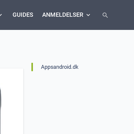
close
arrow_down
GUIDES
ANMELDELSER
keyboard_arrow_down
search
Appsandroid.dk