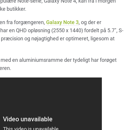
pulære Note-serie, Galaxy Note 4, kan fra i morgen
ke butikker.
ven fra forgængeren,
Galaxy Note 3
, og der er
har en QHD opløsning (2550 x 1440) fordelt på 5.7″, S-
 præcision og nøjagtighed er optimeret, ligesom at
med en aluminiumsramme der tydeligt har forøget
geren.