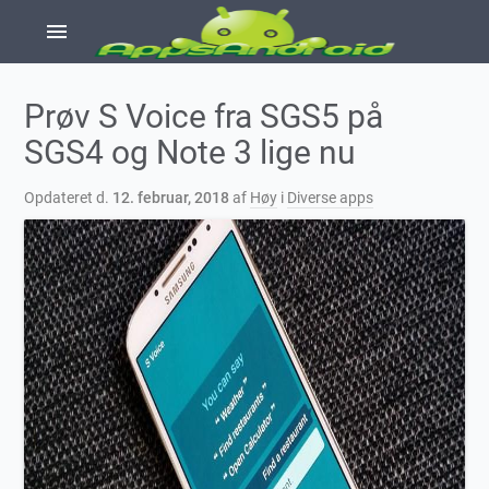
menu
Prøv S Voice fra SGS5 på
SGS4 og Note 3 lige nu
Opdateret d.
12. februar, 2018
af
Høy
i
Diverse apps