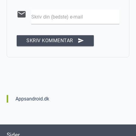
email
Skriv din (bedste) e-mail
send
SKRIV KOMMENTAR
Appsandroid.dk
Sider