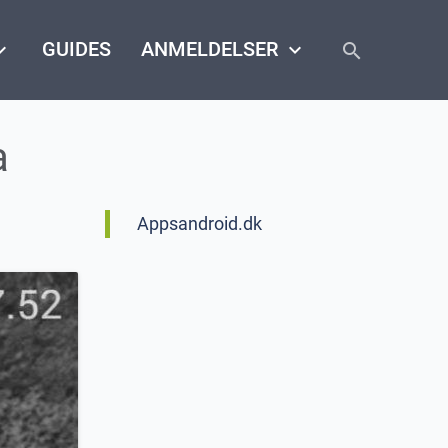
close
arrow_down
GUIDES
ANMELDELSER
keyboard_arrow_down
search
a
Appsandroid.dk