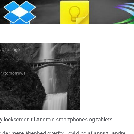
y lockscreen til Android smartphones og tablets.
er der mere åbenhed overfor udvikling af apps til andre