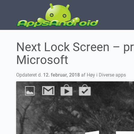
Next Lock Screen – p
Microsoft
Opdateret d.
12. februar, 2018
af
Høy
i
Diverse apps