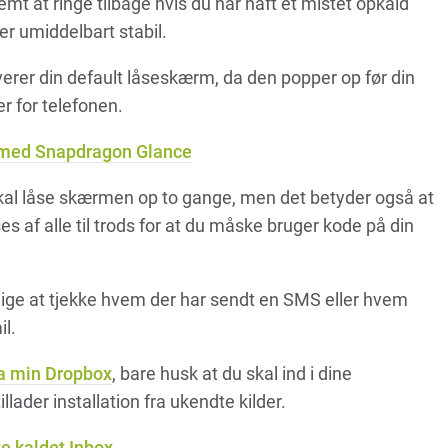
mt at ringe tilbage hvis du har haft et mistet opkald
er umiddelbart stabil.
erer din default låseskærm, da den popper op før din
 for telefonen.
n med Snapdragon Glance
 skal låse skærmen op to gange, men det betyder også at
s af alle til trods for at du måske bruger kode på din
 lige at tjekke hvem der har sendt en SMS eller hvem
il.
a min Dropbox
, bare husk at du skal ind i dine
illader installation fra ukendte kilder.
e kaldet Inbox