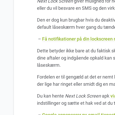
Next Lock Screen
giver mulighed for ne
eller du vil besvare en SMS og den virk
Den er dog kun brugbar hvis du deaktiv
default låseskærm hver gang du tænder
–
Få notifikationer på din lockscree
Dette betyder ikke bare at du faktisk
dine aftaler og indgående opkald kan se
låseskærm.
Fordelen er til gengæld at det er nemt
der lige har ringet eller smidt dig en ma
Du kan hente
Next Lock Screen
apk
vi
indstillinger og sætte et hak ved at du t
–
Google annoncerer ny email tjenest