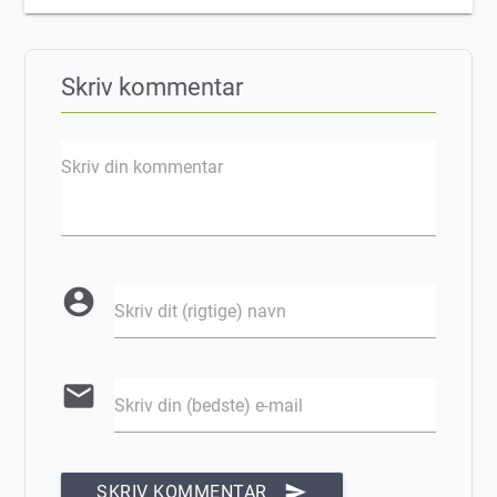
Skriv kommentar
Skriv din kommentar
account_circle
Skriv dit (rigtige) navn
email
Skriv din (bedste) e-mail
send
SKRIV KOMMENTAR