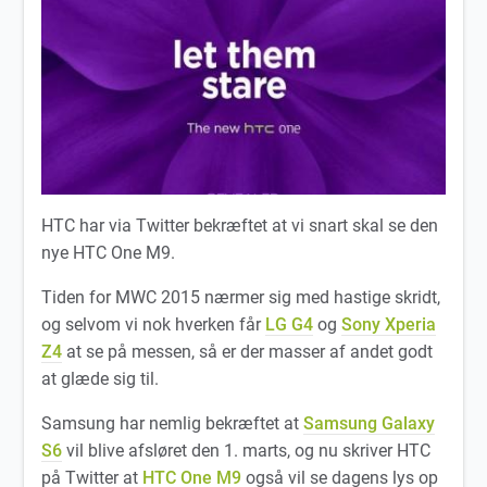
HTC har via Twitter bekræftet at vi snart skal se den
nye HTC One M9.
Tiden for MWC 2015 nærmer sig med hastige skridt,
og selvom vi nok hverken får
LG G4
og
Sony Xperia
Z4
at se på messen, så er der masser af andet godt
at glæde sig til.
Samsung har nemlig bekræftet at
Samsung Galaxy
S6
vil blive afsløret den 1. marts, og nu skriver HTC
på Twitter at
HTC One M9
også vil se dagens lys op