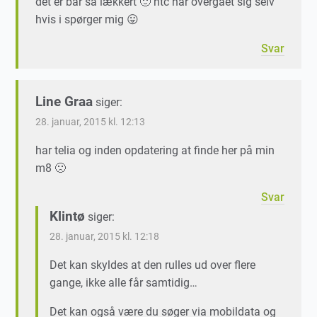
det er bar så lækkert 🙂 htc har overgået sig selv
hvis i spørger mig 😛
Svar
Line Graa
siger:
28. januar, 2015 kl. 12:13
har telia og inden opdatering at finde her på min
m8 🙁
Svar
Klintø
siger:
28. januar, 2015 kl. 12:18
Det kan skyldes at den rulles ud over flere
gange, ikke alle får samtidig…
Det kan også være du søger via mobildata og