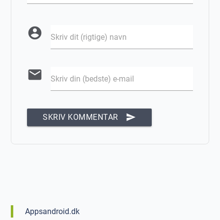
account_circle
Skriv dit (rigtige) navn
email
Skriv din (bedste) e-mail
send
SKRIV KOMMENTAR
Appsandroid.dk