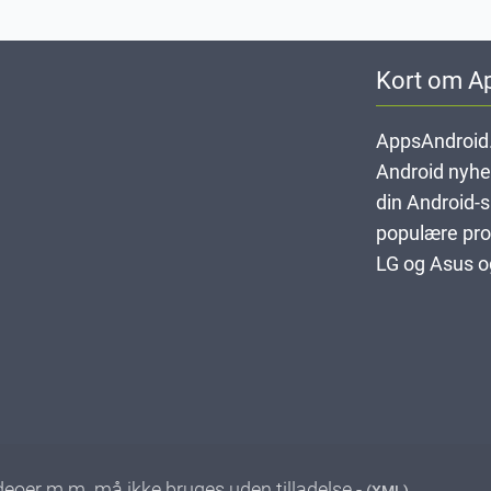
Kort om A
AppsAndroid.
Android nyheds
din Android-
populære pro
LG og Asus og
videoer m.m. må ikke bruges uden tilladelse -