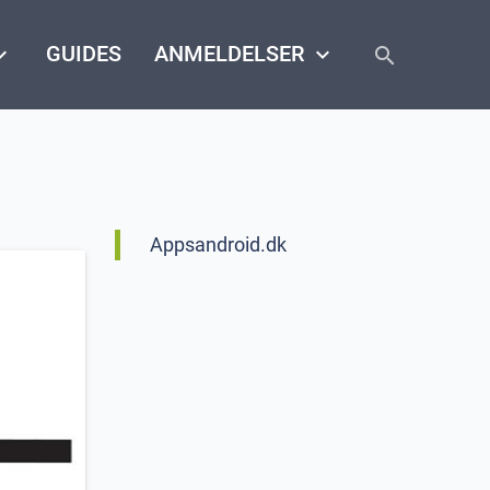
close
arrow_down
GUIDES
ANMELDELSER
keyboard_arrow_down
search
Appsandroid.dk