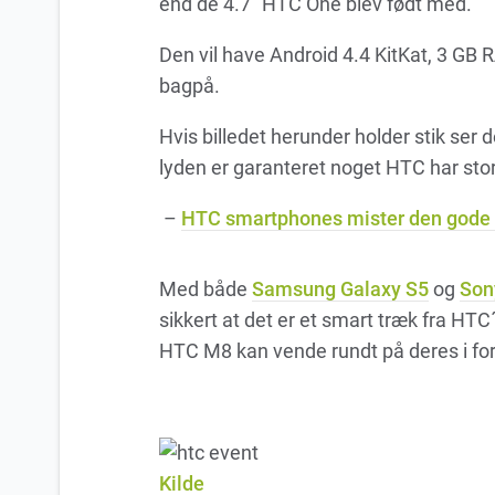
end de 4.7″ HTC One blev født med.
Den vil have Android 4.4 KitKat, 3 GB
bagpå.
Hvis billedet herunder holder stik ser
lyden er garanteret noget HTC har stor
–
HTC smartphones mister den gode 
Med både
Samsung Galaxy S5
og
Son
sikkert at det er et smart træk fra HTC
HTC M8 kan vende rundt på deres i fo
Kilde