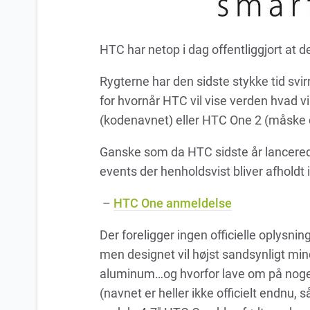
HTC har netop i dag offentliggjort at 
Rygterne har den sidste stykke tid sv
for hvornår HTC vil vise verden hvad 
(kodenavnet) eller HTC One 2 (måske de
Ganske som da HTC sidste år lancerede
events der henholdsvist bliver afholdt
–
HTC One anmeldelse
Der foreligger ingen officielle oplys
men designet vil højst sandsynligt mi
aluminum…og hvorfor lave om på noget
(navnet er heller ikke officielt endnu, så