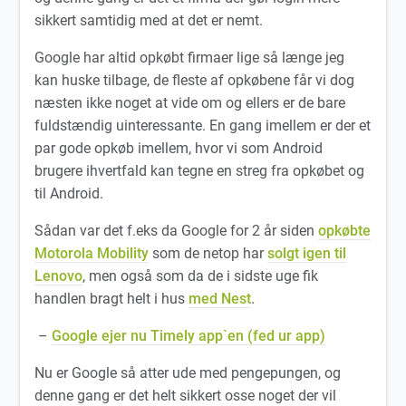
sikkert samtidig med at det er nemt.
Google har altid opkøbt firmaer lige så længe jeg
kan huske tilbage, de fleste af opkøbene får vi dog
næsten ikke noget at vide om og ellers er de bare
fuldstændig uinteressante. En gang imellem er der et
par gode opkøb imellem, hvor vi som Android
brugere ihvertfald kan tegne en streg fra opkøbet og
til Android.
Sådan var det f.eks da Google for 2 år siden
opkøbte
Motorola Mobility
som de netop har
solgt igen til
Lenovo
, men også som da de i sidste uge fik
handlen bragt helt i hus
med Nest
.
–
Google ejer nu Timely app`en (fed ur app)
Nu er Google så atter ude med pengepungen, og
denne gang er det helt sikkert osse noget der vil