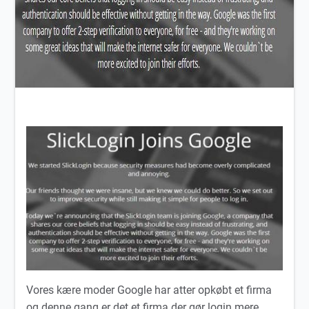
Vores kære moder Google har atter opkøbt et firma
og denne gang er det et firma der gør login mere