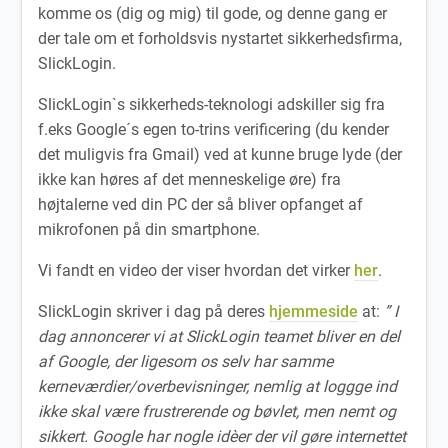
komme os (dig og mig) til gode, og denne gang er
der tale om et forholdsvis nystartet sikkerhedsfirma,
SlickLogin.
SlickLogin`s sikkerheds-teknologi adskiller sig fra
f.eks Google´s egen to-trins verificering (du kender
det muligvis fra Gmail) ved at kunne bruge lyde (der
ikke kan høres af det menneskelige øre) fra
højtalerne ved din PC der så bliver opfanget af
mikrofonen på din smartphone.
Vi fandt en video der viser hvordan det virker
her
.
SlickLogin skriver i dag på deres
hjemmeside
at:
” I
dag annoncerer vi at SlickLogin teamet bliver en del
af Google, der ligesom os selv har samme
kerneværdier/overbevisninger, nemlig at loggge ind
ikke skal være frustrerende og bøvlet, men nemt og
sikkert. Google har nogle idèer der vil gøre internettet