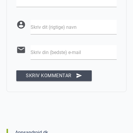
account_circle
Skriv dit (rigtige) navn
email
Skriv din (bedste) e-mail
send
SKRIV KOMMENTAR
Appsandroid.dk