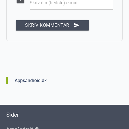
email
Skriv din (bedste) e-mail
send
SKRIV KOMMENTAR
Appsandroid.dk
Sider