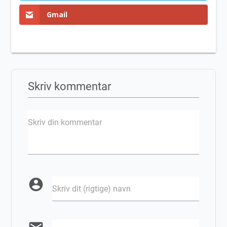
Gmail
Skriv kommentar
Skriv din kommentar
account_circle
Skriv dit (rigtige) navn