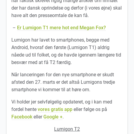
har faktisk skrevet rigtig mange artikler om firmaet
der har dansk oprindelse og derfor (i vores øjne) skal
have alt den presseomtale de kan få.
–
Er Lumigon T1 mere hot end Megan Fox?
Lumigon har lavet to smartphones, begge med
Android, hvoraf den første (Lumigon T1) aldrig
nåede ud til folket, og de havde igennem længere tid
besvær med at få T2 færdig.
Når lanceringen for den nye smartphone er skudt
afsted den 27. marts er det altså Lumigons tredje
smartphone vi kommer til at høre om.
Vi holder jer selvfølgelig opdateret, og i kan med
fordel hente
vores gratis app
eller følge os på
Facebook
eller
Google +
.
Lumigon T2