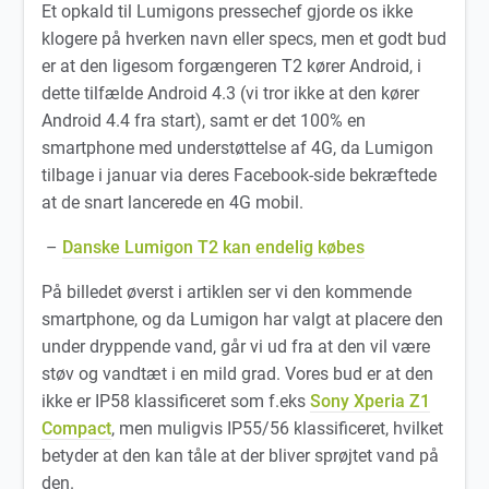
Et opkald til Lumigons pressechef gjorde os ikke
klogere på hverken navn eller specs, men et godt bud
er at den ligesom forgængeren T2 kører Android, i
dette tilfælde Android 4.3 (vi tror ikke at den kører
Android 4.4 fra start), samt er det 100% en
smartphone med understøttelse af 4G, da Lumigon
tilbage i januar via deres Facebook-side bekræftede
at de snart lancerede en 4G mobil.
–
Danske Lumigon T2 kan endelig købes
På billedet øverst i artiklen ser vi den kommende
smartphone, og da Lumigon har valgt at placere den
under dryppende vand, går vi ud fra at den vil være
støv og vandtæt i en mild grad. Vores bud er at den
ikke er IP58 klassificeret som f.eks
Sony Xperia Z1
Compact
, men muligvis IP55/56 klassificeret, hvilket
betyder at den kan tåle at der bliver sprøjtet vand på
den.