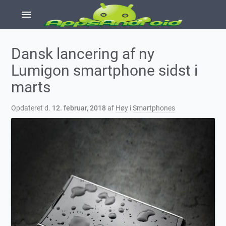
menu
Dansk lancering af ny
Lumigon smartphone sidst i
marts
Opdateret d.
12. februar, 2018
af
Høy
i
Smartphones