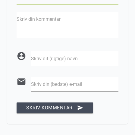
Skriv din kommentar
account_circle
Skriv dit (rigtige) navn
email
Skriv din (bedste) e-mail
send
SKRIV KOMMENTAR