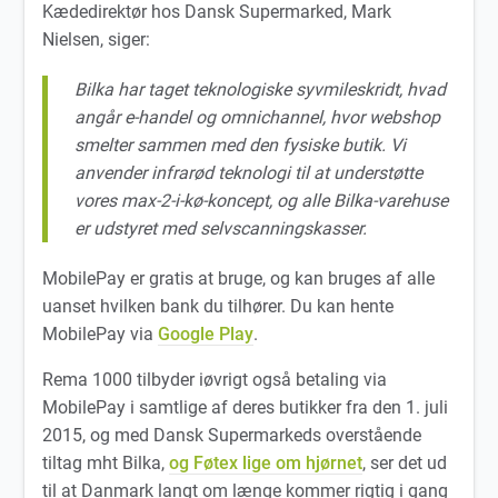
Kædedirektør hos Dansk Supermarked, Mark
Nielsen, siger:
Bilka har taget teknologiske syvmileskridt, hvad
angår e-handel og omnichannel, hvor webshop
smelter sammen med den fysiske butik. Vi
anvender infrarød teknologi til at understøtte
vores max-2-i-kø-koncept, og alle Bilka-varehuse
er udstyret med selvscanningskasser.
MobilePay er gratis at bruge, og kan bruges af alle
uanset hvilken bank du tilhører. Du kan hente
MobilePay via
Google Play
.
Rema 1000 tilbyder iøvrigt også betaling via
MobilePay i samtlige af deres butikker fra den 1. juli
2015, og med Dansk Supermarkeds overstående
tiltag mht Bilka,
og Føtex lige om hjørnet
, ser det ud
til at Danmark langt om længe kommer rigtig i gang