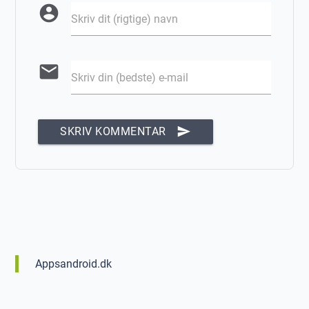
account_circle
Skriv dit (rigtige) navn
email
Skriv din (bedste) e-mail
send
SKRIV KOMMENTAR
Appsandroid.dk