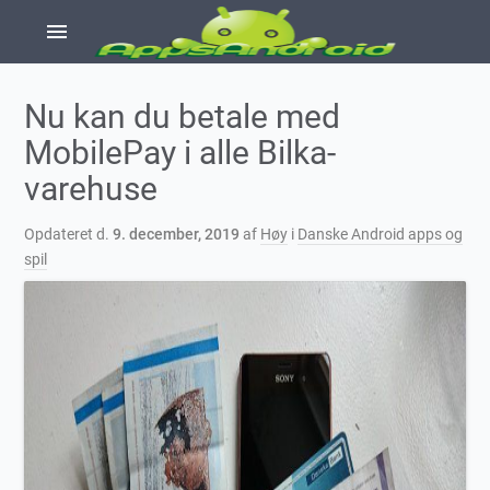
menu
Nu kan du betale med
MobilePay i alle Bilka-
varehuse
Opdateret d.
9. december, 2019
af
Høy
i
Danske Android apps og
spil