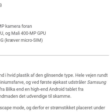
B
MP kamera foran
PU, og Mali 400-MP GPU
 3G (kræver micro-SIM)
nd i hvid plastik af den glinsende type. Hele vejen rundt
miniumsfarve, og ved første øjekast udstråler
Samsung
ra Bilka end en high-end Android tablet fra
indmaden det udvendige til skamme.
ndscape mode, og derfor er strømstikket placeret under