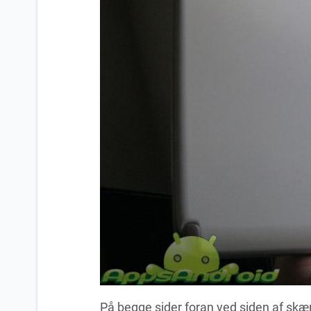
På begge sider foran ved siden af skærm