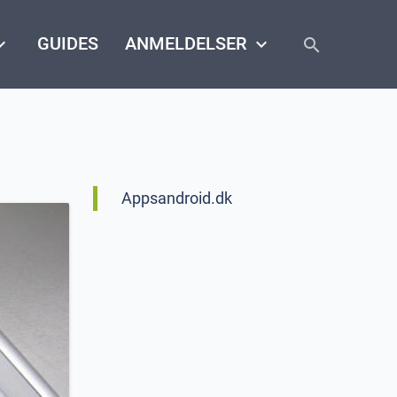
close
arrow_down
GUIDES
ANMELDELSER
keyboard_arrow_down
search
Appsandroid.dk