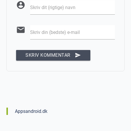
account_circle
Skriv dit (rigtige) navn
email
Skriv din (bedste) e-mail
send
SKRIV KOMMENTAR
Appsandroid.dk