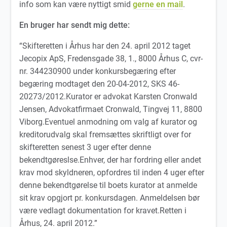
info som kan være nyttigt smid
gerne en mail
.
En bruger har sendt mig dette:
“Skifteretten i Århus har den 24. april 2012 taget
Jecopix ApS, Fredensgade 38, 1., 8000 Århus C, cvr-
nr. 344230900 under konkursbegæring efter
begæring modtaget den 20-04-2012, SKS 46-
20273/2012.Kurator er advokat Karsten Cronwald
Jensen, Advokatfirmaet Cronwald, Tingvej 11, 8800
Viborg.Eventuel anmodning om valg af kurator og
kreditorudvalg skal fremsættes skriftligt over for
skifteretten senest 3 uger efter denne
bekendtgøreslse.Enhver, der har fordring eller andet
krav mod skyldneren, opfordres til inden 4 uger efter
denne bekendtgørelse til boets kurator at anmelde
sit krav opgjort pr. konkursdagen. Anmeldelsen bør
være vedlagt dokumentation for kravet.Retten i
Århus, 24. april 2012.”