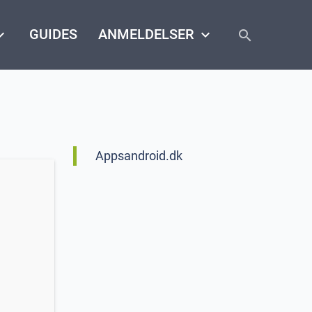
close
arrow_down
GUIDES
ANMELDELSER
keyboard_arrow_down
search
Appsandroid.dk