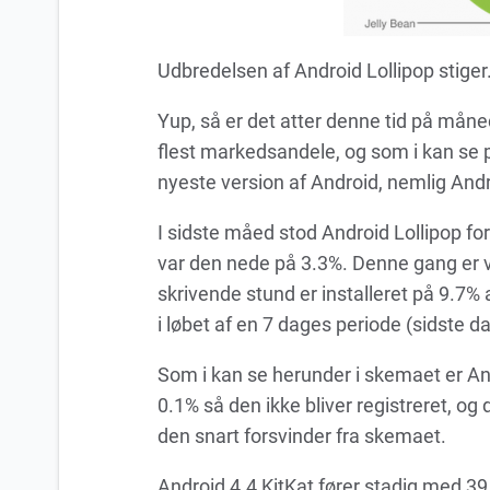
Udbredelsen af Android Lollipop stiger
Yup, så er det atter denne tid på måne
flest markedsandele, og som i kan se på
nyeste version af Android, nemlig Andr
I sidste måed stod Android Lollipop f
var den nede på 3.3%. Denne gang er v
skrivende stund er installeret på 9.7% 
i løbet af en 7 dages periode (sidste da
Som i kan se herunder i skemaet er An
0.1% så den ikke bliver registreret, og
den snart forsvinder fra skemaet.
Android 4.4 KitKat fører stadig med 39.