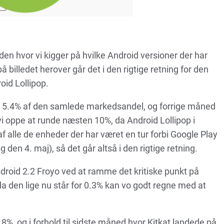
.
den hvor vi kigger på hvilke Android versioner der har
 billedet herover går det i den rigtige retning for den
oid Lollipop.
or 5.4% af den samlede markedsandel, og forrige måned
i oppe at runde næsten 10%, da Android Lollipop i
af alle de enheder der har været en tur forbi Google Play
g den 4. maj), så det går altså i den rigtige retning.
droid 2.2 Froyo ved at ramme det kritiske punkt på
 da den lige nu står for 0.3% kan vo godt regne med at
8%, og i forhold til sidste måned hvor Kitkat landede på