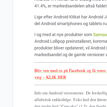
41.4%, er markedsandelen altså faldet 
Lige efter Android Kitkat har Android 
del Android smartphones og tablets ru
I og med at nye produkter som
Samsun
Android Lollipop preinstalleret, komme
produkter bliver opdateret, vil Android
markedsandel og de gamle versioner af 
Bliv ven med os på Facebook og få vores to
væg – KLIK HER
Info om Android versionerne:
De forskellig
alfabetisk rækkefølge.
F.eks hed den først
den tredje hed “Cupcake” (1.5), den fjerde 