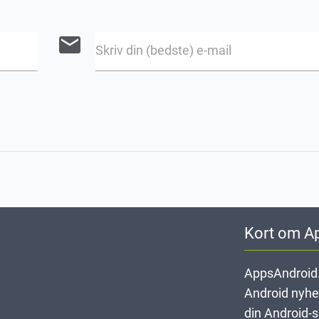
email
Skriv din (bedste) e-mail
Kort om A
AppsAndroid.
Android nyheds
din Android-