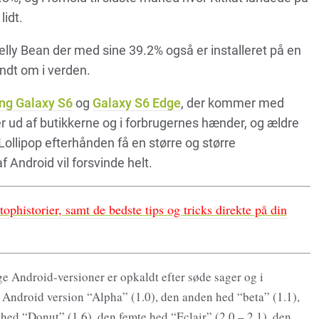
lidt.
Jelly Bean der med sine 39.2% også er installeret på en
ndt om i verden.
g Galaxy S6
og
Galaxy S6 Edge
, der kommer med
r ud af butikkerne og i forbrugernes hænder, og ældre
 Lollipop efterhånden få en større og større
Android vil forsvinde helt.
phistorier, samt de bedste tips og tricks direkte på din
e Android-versioner er opkaldt efter søde sager og i
e Android version “Alpha” (1.0), den anden hed “beta” (1.1),
hed “Donut” (1.6), den femte hed “Eclair” (2.0 – 2.1), den