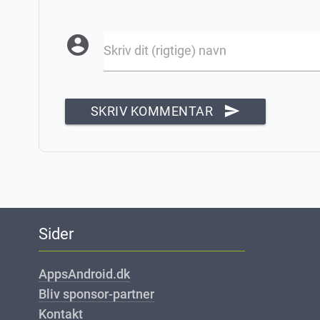
account_circle
Skriv dit (rigtige) navn
send
SKRIV KOMMENTAR
Sider
AppsAndroid.dk
Bliv sponsor-partner
Kontakt