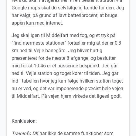
Hvis du skal navigeres hen til en bestemt station via
Google maps skal du selvfølgelig tænde for den. Jeg
har valgt, på grund af lavt batteriprocent, at bruge
appèn kun med internet.
Jeg skal igen til Middelfart med tog, og et tryk på
“find nærmeste stationer” fortæller mig at der er 0,8
km ned til Vejle banegård. Jeg bliver hurtig
præsenteret for de næste 8 afgange, og beslutter
mig for at 10.46 er et passende tidspunkt. Jeg går
ned til Vejle station og toget kører til tiden. Jeg går
ind i tabellen hvor jeg kan følge hvilken station toget
nu er ved, og det var imponerende præcist hele vejen
til Middelfart. På vejen hjem virkede det ligeså godt.
Konklusion:
Traininfo DK
har ikke de samme funktioner som