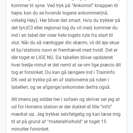
kommer til syne. Ved tryk på “Ankomst” knappen til
højre, kan du se hvornår togene ankommer(nå,
virkelig Høy). Her bliver det smart. Hvis du trykker på
det lyn,IC3 eller regional tog du vil med, kommer du
ind i en tabel der viser hele togets rute fra start til
slut. Når du så nærkigger din skærm, vil dit øje skue
et by/stations navn er fremhævet med hvidt. Det er
dèr toget er LIGE NU. Da tabellen bliver opdateret
hver tredje minut er det nemt at se om lige præcis dit
tog er forsinket. Du kan gå længere ind i Traininfo
DK ved at trykke på en af stationerne på ruten i
tabellen, og se afgange/ankomster derfra også.
Alt imens jeg sidder her i sofaen og skriver ser jeg at
ud for Horsens station er der dukket et lille “info”
mærkat op. Jeg trykker selvfølgelig og kan læse mig
til at på grund af “materielforhold” er toget 15
minutter forsinket.