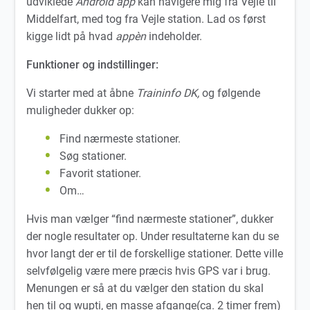
udviklede
Android app
kan navigere mig fra Vejle til
Middelfart, med tog fra Vejle station. Lad os først
kigge lidt på hvad
appèn
indeholder.
Funktioner og indstillinger:
Vi starter med at åbne
Traininfo DK,
og følgende
muligheder dukker op:
Find nærmeste stationer.
Søg stationer.
Favorit stationer.
Om…
Hvis man vælger “find nærmeste stationer”, dukker
der nogle resultater op. Under resultaterne kan du se
hvor langt der er til de forskellige stationer. Dette ville
selvfølgelig være mere præcis hvis GPS var i brug.
Menungen er så at du vælger den station du skal
hen til og wupti, en masse afgange(ca. 2 timer frem)