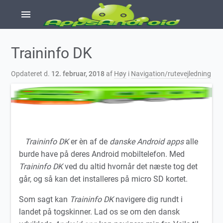
menu
Traininfo DK
Opdateret d.
12. februar, 2018
af
Høy
i
Navigation/rutevejledning
Traininfo DK
er èn af de
danske
Android apps
alle
burde have på deres Android mobiltelefon. Med
Traininfo DK
ved du altid hvornår det næste tog det
går, og så kan det installeres på micro SD kortet.
Som sagt kan
Traininfo DK
navigere dig rundt i
landet på togskinner. Lad os se om den dansk