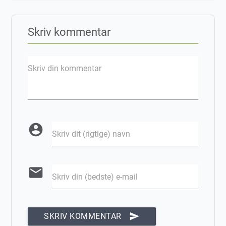
Skriv kommentar
Skriv din kommentar
account_circle
Skriv dit (rigtige) navn
email
Skriv din (bedste) e-mail
send
SKRIV KOMMENTAR