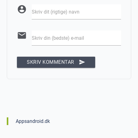
account_circle
Skriv dit (rigtige) navn
email
Skriv din (bedste) e-mail
send
SKRIV KOMMENTAR
Appsandroid.dk