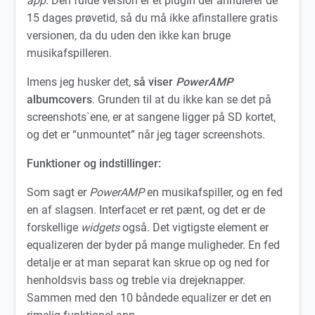
app
. Den fulde version er et plugin der annulerer de
15 dages prøvetid, så du må ikke afinstallere gratis
versionen, da du uden den ikke kan bruge
musikafspilleren.
Imens jeg husker det,
så viser
PowerAMP
albumcovers
. Grunden til at du ikke kan se det på
screenshots`ene, er at sangene ligger på SD kortet,
og det er “unmountet” når jeg tager screenshots.
Funktioner og indstillinger:
Som sagt er
PowerAMP
en musikafspiller, og en fed
en af slagsen. Interfacet er ret pænt, og det er de
forskellige
widgets
også. Det vigtigste element er
equalizeren der byder på mange muligheder. En fed
detalje er at man separat kan skrue op og ned for
henholdsvis bass og treble via drejeknapper.
Sammen med den 10 båndede equalizer er det en