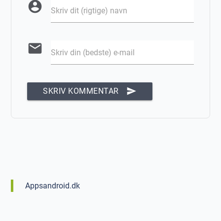
account_circle
Skriv dit (rigtige) navn
email
Skriv din (bedste) e-mail
send
SKRIV KOMMENTAR
Appsandroid.dk