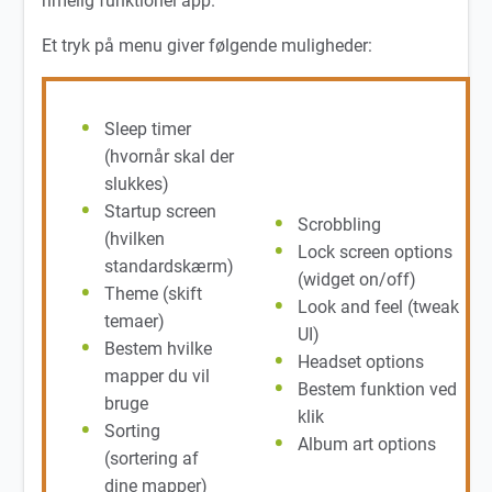
rimelig funktionel app.
Et tryk på menu giver følgende muligheder:
Sleep timer
(hvornår skal der
slukkes)
Startup screen
Scrobbling
(hvilken
Lock screen options
standardskærm)
(widget on/off)
Theme (skift
Look and feel (tweak
temaer)
UI)
Bestem hvilke
Headset options
mapper du vil
Bestem funktion ved
bruge
klik
Sorting
Album art options
(sortering af
dine mapper)