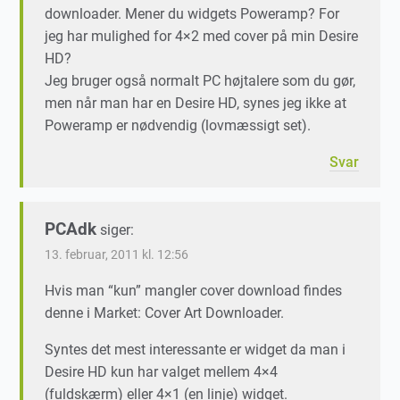
downloader. Mener du widgets Poweramp? For
jeg har mulighed for 4×2 med cover på min Desire
HD?
Jeg bruger også normalt PC højtalere som du gør,
men når man har en Desire HD, synes jeg ikke at
Poweramp er nødvendig (lovmæssigt set).
Svar
PCAdk
siger:
13. februar, 2011 kl. 12:56
Hvis man “kun” mangler cover download findes
denne i Market: Cover Art Downloader.
Syntes det mest interessante er widget da man i
Desire HD kun har valget mellem 4×4
(fuldskærm) eller 4×1 (en linje) widget.