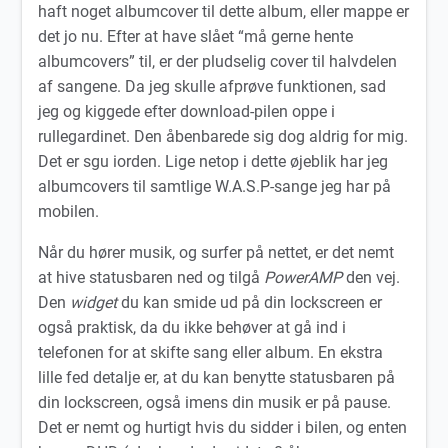
haft noget albumcover til dette album, eller mappe er
det jo nu. Efter at have slået “må gerne hente
albumcovers” til, er der pludselig cover til halvdelen
af sangene. Da jeg skulle afprøve funktionen, sad
jeg og kiggede efter download-pilen oppe i
rullegardinet. Den åbenbarede sig dog aldrig for mig.
Det er sgu iorden. Lige netop i dette øjeblik har jeg
albumcovers til samtlige W.A.S.P-sange jeg har på
mobilen.
Når du hører musik, og surfer på nettet, er det nemt
at hive statusbaren ned og tilgå
PowerAMP
den vej.
Den
widget
du kan smide ud på din lockscreen er
også praktisk, da du ikke behøver at gå ind i
telefonen for at skifte sang eller album. En ekstra
lille fed detalje er, at du kan benytte statusbaren på
din lockscreen, også imens din musik er på pause.
Det er nemt og hurtigt hvis du sidder i bilen, og enten