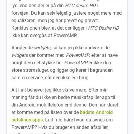
lyd, end den der er på din
HTC desire HD
i
forvejen
.
Du kan selvfølgelig justere noget mere med
equalizeren, men jeg har prøvet og prøvet.
Konklusionen blev, at det der ligger i
HTC Desire HD
ikke kan overgås af PowerAMP.
Angående
widgets
, så kan jeg ikke undvære de
widgets
der kommer med
PowerAMP
, efter at have
brugt dem i et stykke tid.
PowerAMP
er ikke den
store strømsluger, og ligger og kører i bagrunden
som en service, når den ikke er i brug.
Alt i alt behøver jeg ikke skrive mere. Efter min
mening får du ikke en bedre musikafspiller-app til
din Android mobiltelefon end denne. Den har klaret
at komme med på listen over de
bedste Android
betalings apps
. Lad mig høre hvad du synes om
PowerAMP? Hvis du bruger en anden afspiller,