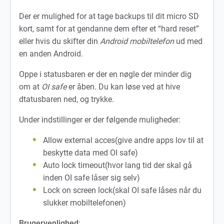
Der er mulighed for at tage backups til dit micro SD
kort, samt for at gendanne dem efter et “hard reset”
eller hvis du skifter din
Android mobiltelefon
ud med
en anden Android.
Oppe i statusbaren er der en nøgle der minder dig
om at
OI safe
er åben. Du kan løse ved at hive
dtatusbaren ned, og trykke.
Under indstillinger er der følgende muligheder:
Allow external acces(give andre apps lov til at
beskytte data med OI safe)
Auto lock timeout(hvor lang tid der skal gå
inden OI safe låser sig selv)
Lock on screen lock(skal OI safe låses når du
slukker mobiltelefonen)
Brugervenlighed
: