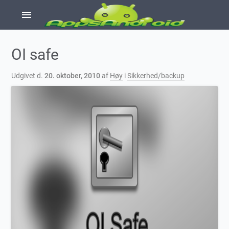
menu
OI safe
Udgivet d.
20. oktober, 2010
af
Høy
i
Sikkerhed/backup