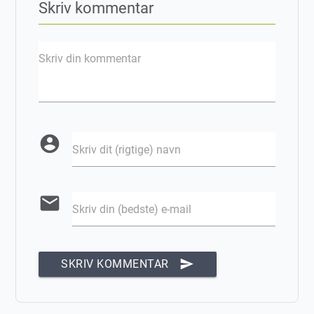
Skriv kommentar
Skriv din kommentar
account_circle
Skriv dit (rigtige) navn
email
Skriv din (bedste) e-mail
send
SKRIV KOMMENTAR