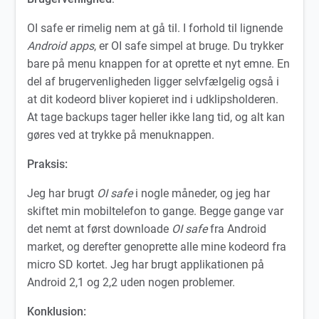
OI safe er rimelig nem at gå til. I forhold til lignende
Android apps
, er OI safe simpel at bruge. Du trykker
bare på menu knappen for at oprette et nyt emne. En
del af brugervenligheden ligger selvfælgelig også i
at dit kodeord bliver kopieret ind i udklipsholderen.
At tage backups tager heller ikke lang tid, og alt kan
gøres ved at trykke på menuknappen.
Praksis:
Jeg har brugt
OI safe
i nogle måneder, og jeg har
skiftet min mobiltelefon to gange. Begge gange var
det nemt at først downloade
OI safe
fra Android
market, og derefter genoprette alle mine kodeord fra
micro SD kortet. Jeg har brugt applikationen på
Android 2,1 og 2,2 uden nogen problemer.
Konklusion: