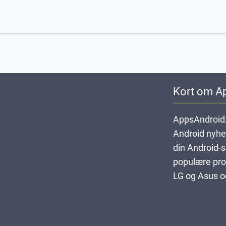
Kort om A
AppsAndroid.
Android nyheds
din Android-
populære pro
LG og Asus og