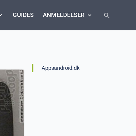
close
arrow_down
GUIDES
ANMELDELSER
keyboard_arrow_down
search
Appsandroid.dk