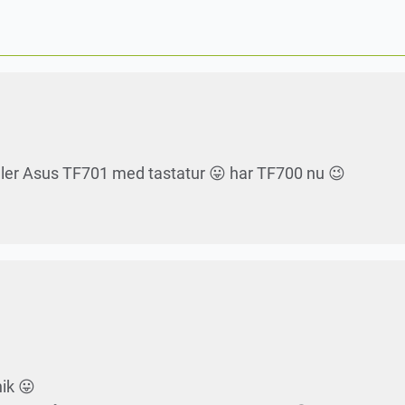
eller Asus TF701 med tastatur 😛 har TF700 nu 😉
nik 😛