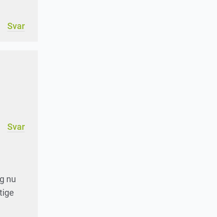
Svar
Svar
og nu
tige