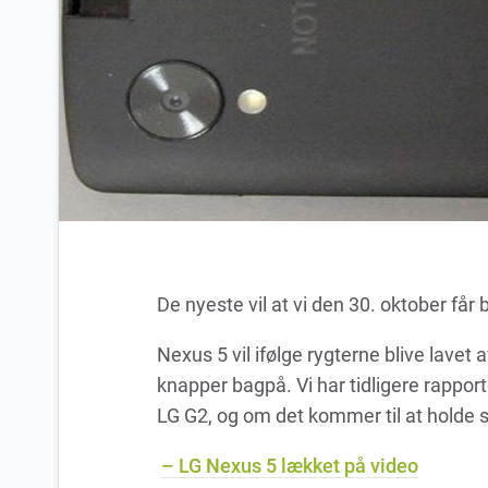
De nyeste vil at vi den 30. oktober få
Nexus 5 vil ifølge rygterne blive lavet 
knapper bagpå. Vi har tidligere rapporte
LG G2, og om det kommer til at holde s
– LG Nexus 5 lækket på video