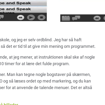
ole, og jeg er selv ordblind. Jeg har så haft
 så det er tid til at give min mening om programmet.
de, at jeg mener, at instruktionen skal ske af nogle
l 10 timer for at lære det fulde program.
ner. Man kan tegne nogle bogstaver på skærmen,
et O og så læses ordet op med markering, og du kan
pper for at anvende de talende menuer. Det er altså
å billeder