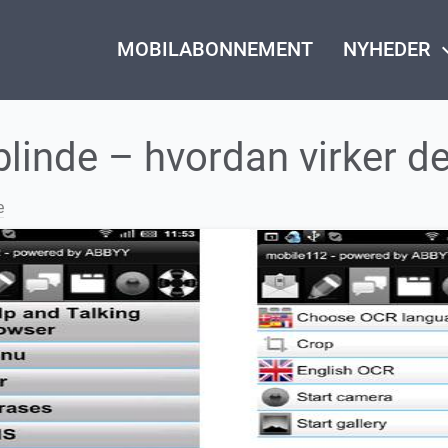
MOBILABONNEMENT
NYHEDER
keyboard_
blinde – hvordan virker d
e