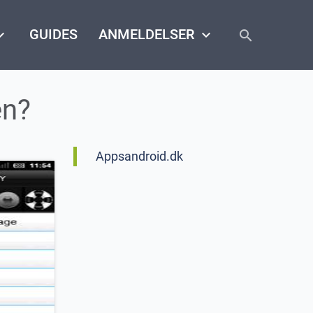
close
arrow_down
GUIDES
ANMELDELSER
keyboard_arrow_down
search
en?
Appsandroid.dk