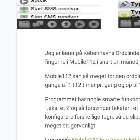
Jeg er lærer på Københavns Ordblindesk
fingerne i Mobile112 i snart en måned,
Mobile112 kan så meget for den ordblin
gange af 1 til 2 timer pr. gang og op ti
Programmet har nogle smarte funktio
f.eks. et Z og så forsvinder teksten, 
konfigurere forskellige tegn, så du sli
meget brugervenligt.
Læs også:
Mobile112 kan læse tekst p