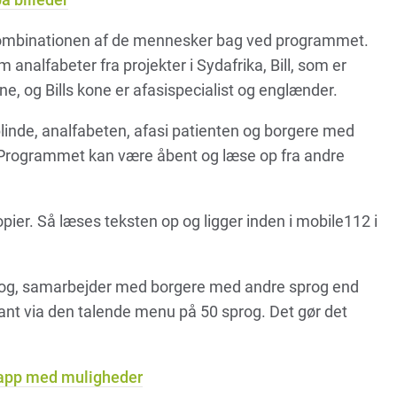
mbinationen af de mennesker bag ved programmet.
analfabeter fra projekter i Sydafrika, Bill, som er
ene, og Bills kone er afasispecialist og englænder.
inde, analfabeten, afasi patienten og borgere med
m.Programmet kan være åbent og læse op fra andre
ier. Så læses teksten op og ligger inden i mobile112 i
rog, samarbejder med borgere med andre sprog end
yant via den talende menu på 50 sprog. Det gør det
 app med muligheder