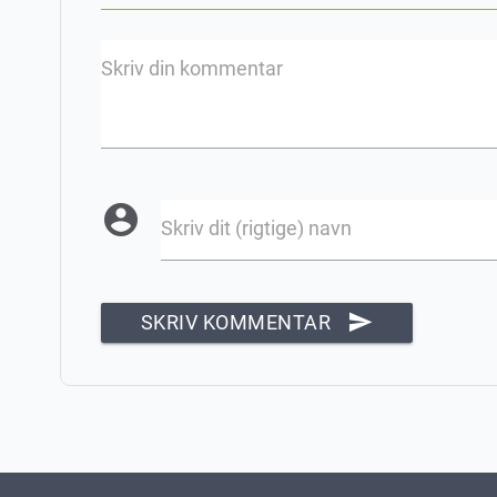
Skriv din kommentar
account_circle
Skriv dit (rigtige) navn
send
SKRIV KOMMENTAR