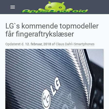
menu
LG`s kommende topmodeller
får fingeraftrykslæser
Opdateret d.
12. februar, 2018
af
Claus Dahl
i
Smartphones