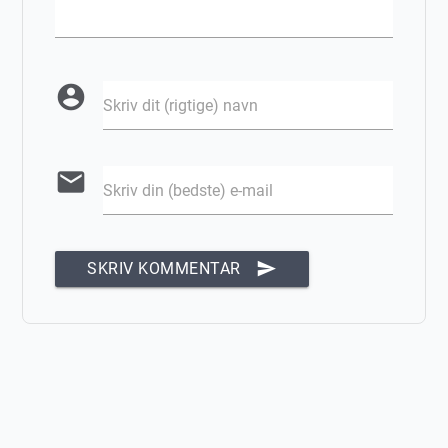
account_circle
Skriv dit (rigtige) navn
email
Skriv din (bedste) e-mail
send
SKRIV KOMMENTAR