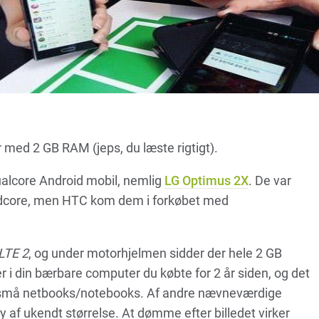
r med 2 GB RAM (jeps, du læste rigtigt).
ualcore Android mobil, nemlig
LG Optimus 2X
. De var
adcore, men HTC kom dem i forkøbet med
LTE 2
, og under motorhjelmen sidder der hele 2 GB
i din bærbare computer du købte for 2 år siden, og det
e små netbooks/notebooks. Af andre nævneværdige
y af ukendt størrelse. At dømme efter billedet virker