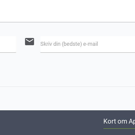
email
Skriv din (bedste) e-mail
Kort om A