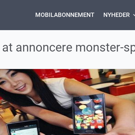
MOBILABONNEMENT
NYHEDER
keyboard_
il at annoncere monster-s