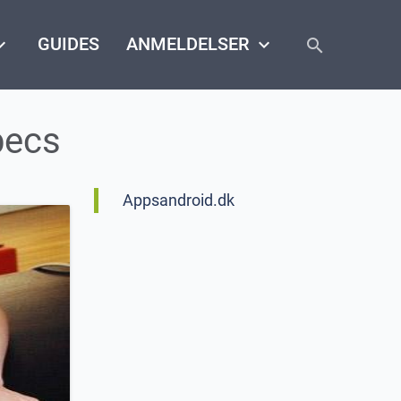
close
arrow_down
GUIDES
ANMELDELSER
keyboard_arrow_down
search
pecs
Appsandroid.dk