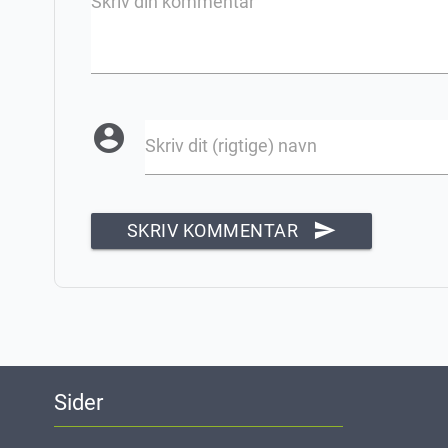
Skriv din kommentar
account_circle
Skriv dit (rigtige) navn
send
SKRIV KOMMENTAR
Sider