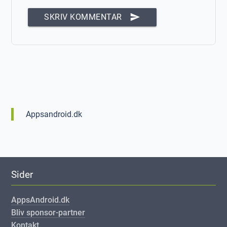
send
SKRIV KOMMENTAR
Appsandroid.dk
Sider
AppsAndroid.dk
Bliv sponsor-partner
Kontakt