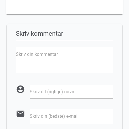
Skriv kommentar
Skriv din kommentar
account_circle
Skriv dit (rigtige) navn
email
Skriv din (bedste) e-mail