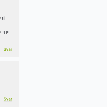
til
jeg jo
Svar
Svar