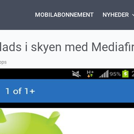
MOBILABONNEMENT
NYHEDER
keyboard_
plads i skyen med Mediafi
pps