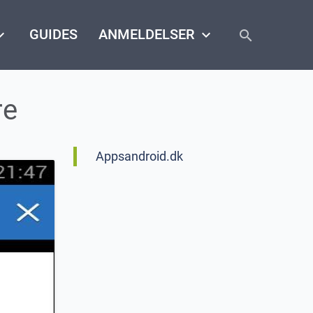
close
arrow_down
GUIDES
ANMELDELSER
keyboard_arrow_down
search
re
Appsandroid.dk