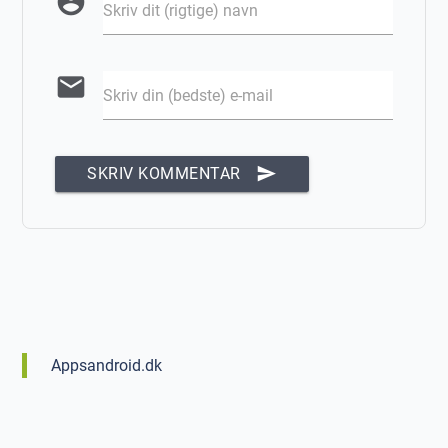
account_circle
Skriv dit (rigtige) navn
email
Skriv din (bedste) e-mail
send
SKRIV KOMMENTAR
Appsandroid.dk