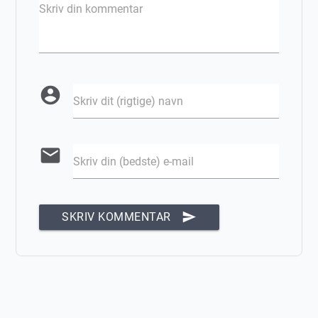
Skriv din kommentar
account_circle
Skriv dit (rigtige) navn
email
Skriv din (bedste) e-mail
send
SKRIV KOMMENTAR